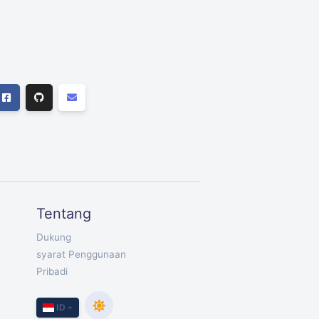
Tentang
Dukung
syarat Penggunaan
Pribadi
ID