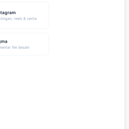
stagram
tingan, reels & cerita
gma
entar file desain