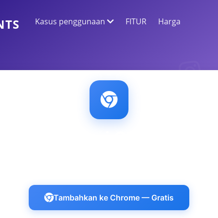
Kasus penggunaan
FITUR
Harga
NTS
EKSTRAKSI DATA WEB
Kumpulkan data paling akurat
ANALISIS SENTIMEN
Lakukan analisis sentimen pada komentar
dengan suka atau reaksi.
Ekstensi Chrome
 dan terautentikasi di Discord, LinkedIn, Instag
Tambahkan ke Chrome — Gratis