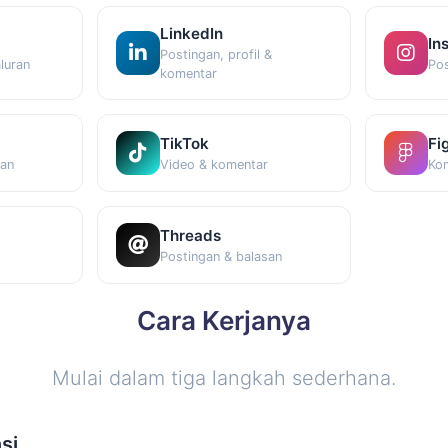
LinkedIn
In
Postingan, profil &
luran
Pos
komentar
TikTok
Fi
san
Video & komentar
Kom
Threads
Postingan & balasan
Cara Kerjanya
Mulai dalam tiga langkah sederhana.
si