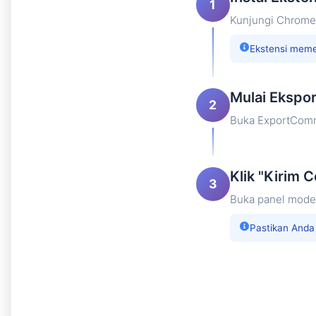
1
Kunjungi Chrome
Ekstensi memer
Mulai Ekspo
2
Buka ExportComm
Klik "Kirim 
3
Buka panel mode l
Pastikan Anda 