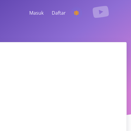
Masuk
Daftar
MENJALANKAN KOMPETISI
Memilih pemenang acak dari komentar
MENDENGARKAN & KECERDASAN
Temukan tren penting untuk memahami
audiens Anda, pesaing, dan seluruh pasar
ram, Facebook, TikTok, dan lainnya.