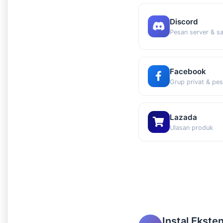
Discord
Pesan server & sa
Facebook
Grup privat & pe
Lazada
Ulasan produk
Instal Eksten