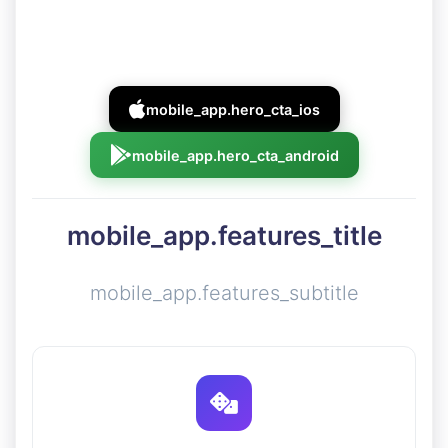
mobile_app.hero_subtitle
mobile_app.hero_cta_ios
mobile_app.hero_cta_android
mobile_app.features_title
mobile_app.features_subtitle