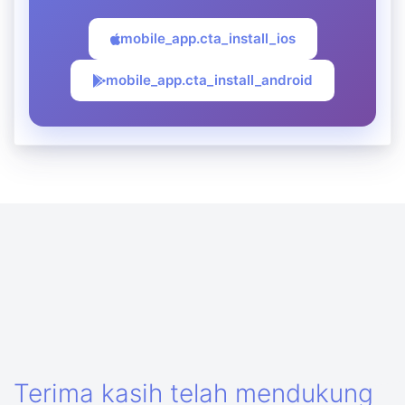
mobile_app.cta_install_ios
mobile_app.cta_install_android
Terima kasih telah mendukung