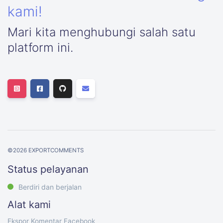
kami!
Mari kita menghubungi salah satu
platform ini.
©
2026
EXPORTCOMMENTS
Status pelayanan
Berdiri dan berjalan
Alat kami
Ekspor Komentar Facebook