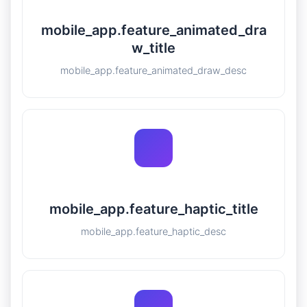
mobile_app.feature_animated_dra
w_title
mobile_app.feature_animated_draw_desc
mobile_app.feature_haptic_title
mobile_app.feature_haptic_desc