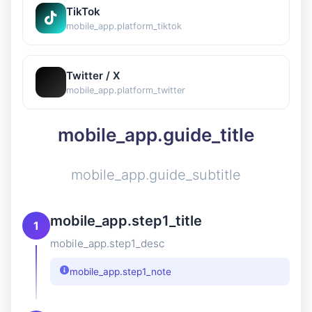
TikTok
mobile_app.platform_tiktok
Twitter / X
mobile_app.platform_twitter
mobile_app.guide_title
mobile_app.guide_subtitle
mobile_app.step1_title
1
mobile_app.step1_desc
mobile_app.step1_note