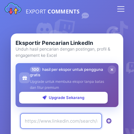
EXPORT
COMMENTS
Eksportir Pencarian LinkedIn
Unduh hasil pencarian dengan postingan, profil &
engagement ke Excel
100
hasil per ekspor untuk pengguna
gratis
Upgrade untuk membuka ekspor tanpa batas
dan fitur premium
Upgrade Sekarang