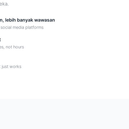
eka.
an, lebih banyak wawasan
 social media platforms
t
es, not hours
t just works