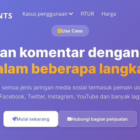
Kasus penggunaan
FITUR
Harga
NTS
Use Case
EKSTRAKSI DATA WEB
Kumpulkan data paling akurat
an komentar denga
ANALISIS SENTIMEN
alam beberapa langk
Lakukan analisis sentimen pada komentar
dengan suka atau reaksi.
i semua jenis jaringan media sosial termasuk pemain ut
Facebook, Twitter, Instagram, YouTube dan banyak lag
Mulai sekarang
Hubungi bagian penjualan