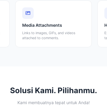
Media Attachments
H
t
Links to images, GIFs, and videos
E
attached to comments.
t
Solusi Kami. Pilihanmu.
Kami membuatnya tepat untuk Anda!