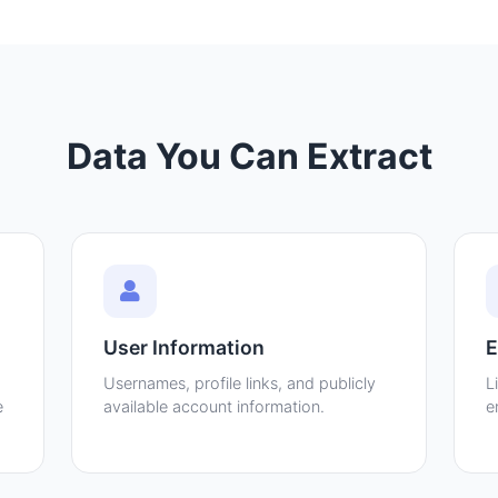
Data You Can Extract
User Information
E
Usernames, profile links, and publicly
L
e
available account information.
e