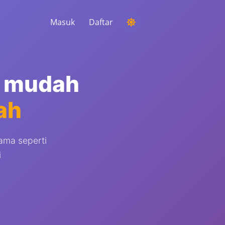
Masuk
Daftar
MENJALANKAN KOMPETISI
Memilih pemenang acak dari komentar
n mudah
MENDENGARKAN & KECERDASAN
ah
Temukan tren penting untuk memahami
audiens Anda, pesaing, dan seluruh pasar
ama seperti
i