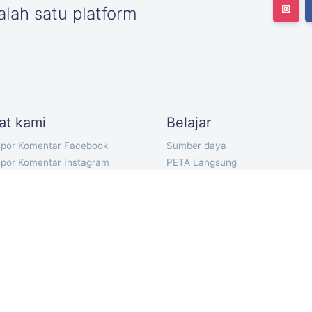
lah satu platform
at kami
Belajar
spor Komentar Facebook
Sumber daya
spor Komentar Instagram
PETA Langsung
por Pengikut Twitter
Paket harga kami
por Twitter Mengikuti
Dokumentasi API
por Tweet Twitter
Bot Telegram
spor Komentar YouTube
Ekstensi Chrome
por Komentar TikTok
Aplikasi Seluler
spor Komentar VKontakte
ort Discord Chat
ilih Komentar