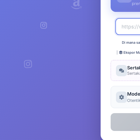
pre
Di mana sa
|
Ekspor Ma
Serta
Sertak
Mode
Otenti