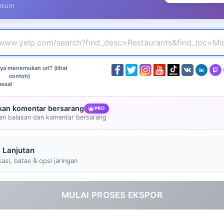
mium
ya menemukan url? (lihat
contoh)
ssal
kan komentar bersarang
PRO
an balasan dan komentar bersarang
 Lanjutan
kasi, batas & opsi jaringan
MULAI PROSES EKSPOR