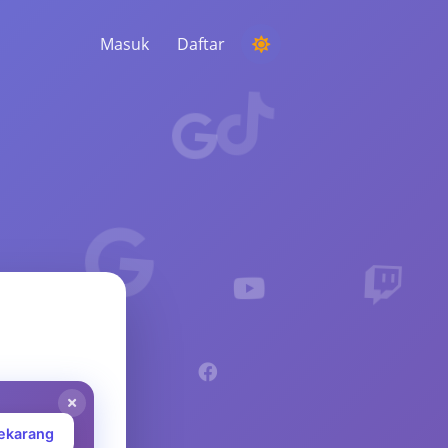
Masuk
Daftar
MENJALANKAN KOMPETISI
Memilih pemenang acak dari komentar
MENDENGARKAN & KECERDASAN
Temukan tren penting untuk memahami
audiens Anda, pesaing, dan seluruh pasar
ekarang