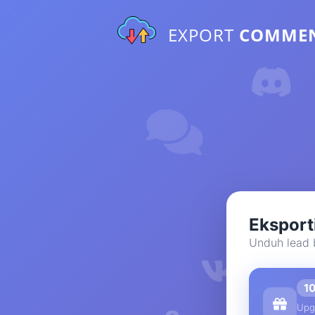
EXPORT
COMME
Eksport
Unduh lead b
1
Upg