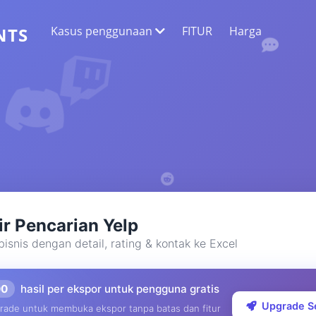
Kasus penggunaan
FITUR
Harga
NTS
EKSTRAKSI DATA WEB
Kumpulkan data paling akurat
ANALISIS SENTIMEN
Lakukan analisis sentimen pada komentar
dengan suka atau reaksi.
ir Pencarian Yelp
isnis dengan detail, rating & kontak ke Excel
00
hasil per ekspor untuk pengguna gratis
Upgrade S
rade untuk membuka ekspor tanpa batas dan fitur