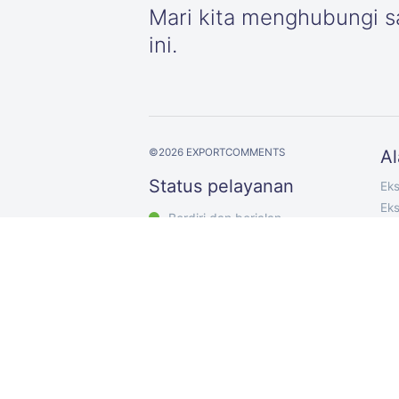
Mari kita menghubungi sa
ini.
©
2026
EXPORTCOMMENTS
Al
Status pelayanan
Ek
Ek
Berdiri dan berjalan
Eks
Eks
Eks
Ek
Eks
Ek
Exp
Pem