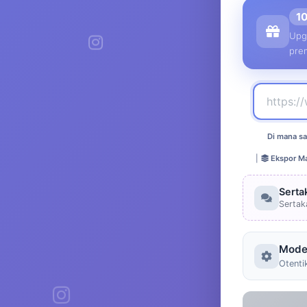
1
Upg
pre
Di mana sa
|
Ekspor Ma
Serta
Sertak
Mode
Otenti