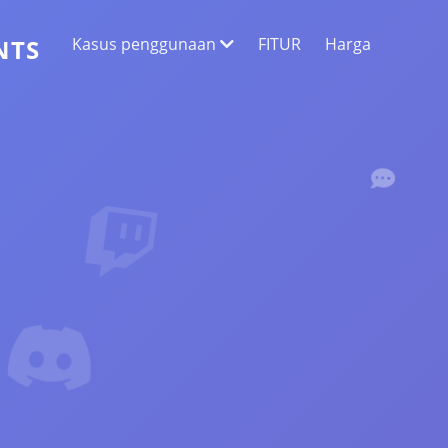
Kasus penggunaan
FITUR
Harga
NTS
EKSTRAKSI DATA WEB
Kumpulkan data paling akurat
ANALISIS SENTIMEN
Lakukan analisis sentimen pada komentar
dengan suka atau reaksi.