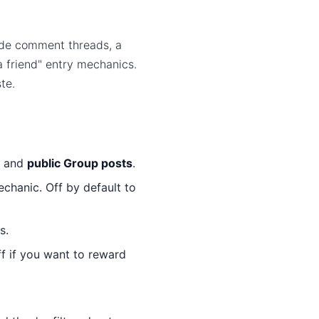
side comment threads, a
 friend" entry mechanics.
te.
, and
public Group posts
.
echanic. Off by default to
s.
 if you want to reward