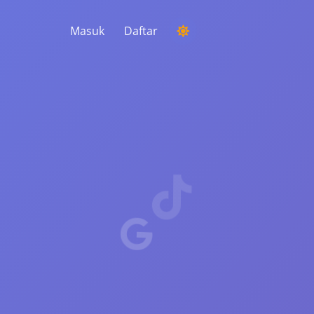
Masuk
Daftar
MENJALANKAN KOMPETISI
Memilih pemenang acak dari komentar
MENDENGARKAN & KECERDASAN
Temukan tren penting untuk memahami
audiens Anda, pesaing, dan seluruh pasar