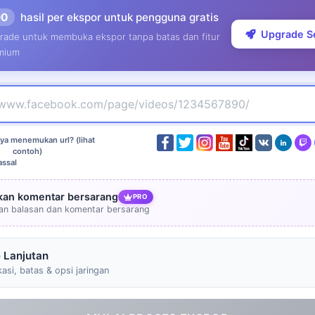
00
hasil per ekspor untuk pengguna gratis
Upgrade S
rade untuk membuka ekspor tanpa batas dan fitur
mium
ya menemukan url? (lihat
contoh)
ssal
kan komentar bersarang
PRO
an balasan dan komentar bersarang
 Lanjutan
kasi, batas & opsi jaringan