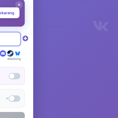
ekarang
didukung