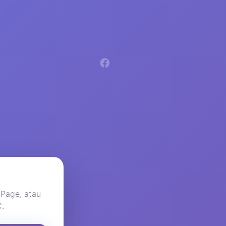
 Page, atau
C.