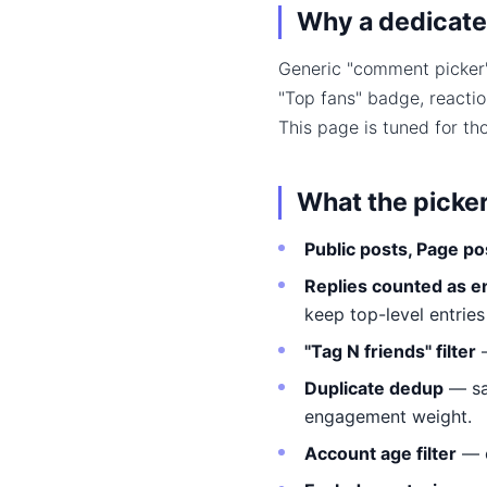
Why a dedicate
Generic "comment picker"
"Top fans" badge, reacti
This page is tuned for th
What the picke
Public posts, Page po
Replies counted as e
keep top-level entries
"Tag N friends" filter
—
Duplicate dedup
— sa
engagement weight.
Account age filter
— e