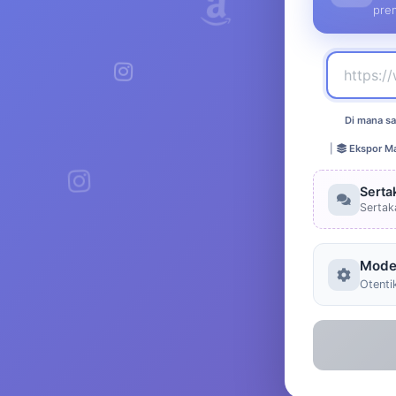
pre
Di mana sa
|
Ekspor Ma
Serta
Sertak
Mode
Otenti