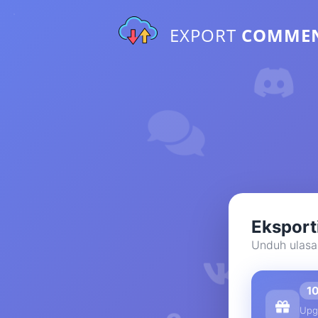
EXPORT
COMME
Eksport
Unduh ulasa
1
Upg