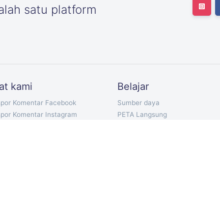
lah satu platform
at kami
Belajar
spor Komentar Facebook
Sumber daya
spor Komentar Instagram
PETA Langsung
por Pengikut Twitter
Paket harga kami
por Twitter Mengikuti
Dokumentasi API
por Tweet Twitter
Bot Telegram
spor Komentar YouTube
Ekstensi Chrome
por Komentar TikTok
Aplikasi Seluler
spor Komentar VKontakte
ort Discord Chat
ilih Komentar