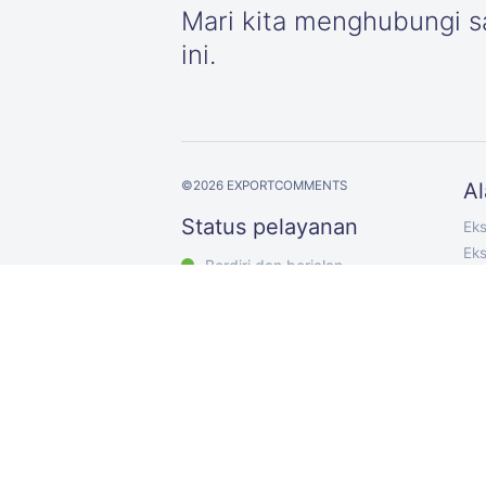
Mari kita menghubungi sa
ini.
©
2026
EXPORTCOMMENTS
Al
Status pelayanan
Ek
Ek
Berdiri dan berjalan
Eks
Eks
Eks
Ek
Eks
Ek
Exp
Pem