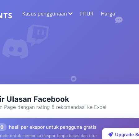
Kasus penggunaan
FITUR
Harga
NTS
EKSTRAKSI DATA WEB
Kumpulkan data paling akurat
ANALISIS SENTIMEN
Lakukan analisis sentimen pada komentar
dengan suka atau reaksi.
ir Ulasan Facebook
n Page dengan rating & rekomendasi ke Excel
00
hasil per ekspor untuk pengguna gratis
Upgrade S
rade untuk membuka ekspor tanpa batas dan fitur