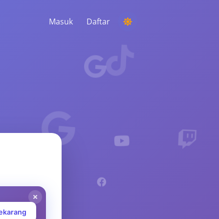
Masuk
Daftar
MENJALANKAN KOMPETISI
Memilih pemenang acak dari komentar
MENDENGARKAN & KECERDASAN
Temukan tren penting untuk memahami
audiens Anda, pesaing, dan seluruh pasar
ekarang