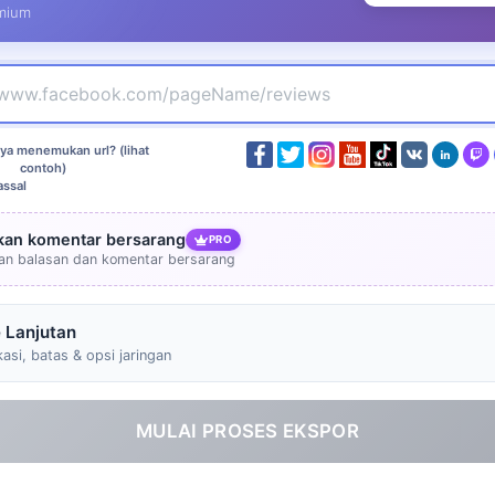
mium
ya menemukan url? (lihat
contoh)
ssal
kan komentar bersarang
PRO
an balasan dan komentar bersarang
 Lanjutan
kasi, batas & opsi jaringan
MULAI PROSES EKSPOR